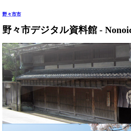
野々市市
野々市デジタル資料館 - Nonoichi D