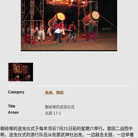
1
/
1
Category
祭典、舞蹈
Title
御经塚的送虫仪式
Areas
北部 17-1
御经塚的送虫仪式于每年邻近7月21日前的星期六举行。曾因二战而中
断。送虫仪式的游行队伍从佐那武神社出发。一边敲击太鼓，一边举着