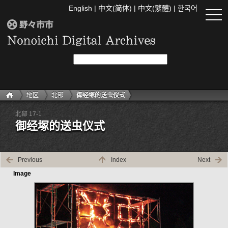
English
|
中文(简体)
|
中文(繁體)
|
한국어
togg
navi
地区
北部
御经塚的送虫仪式
北部 17-1
御经塚的送虫仪式
Previous
Index
Next
Image