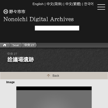
English
|
中文(简体)
|
中文(繁體)
|
한국어
togg
navi
Search
中央 27
中央 27
詮議場遺跡
Back
Image