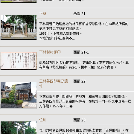
下林
西部 21
下林與昔日治理此地的林氏有相當深厚關係。在14世紀所寫的
史料中可見下林的相關記述。
1955年，下林編入野野市町。
本地的鎮守神社為藥�...
下林村村御印
西部 21-1
此為1670年所發行的村御印，詳細記載了本村的納稅內容。載
有草高（稻米總額）922石、稅率（免）51%等內容。
三林善四郎宅邸遺
西部 22
址
下林有個叫作「四郎塚」的地方，和三林善四郎有密切關係。
三林善四郎是淨土真宗的指導者，在加賀一向一揆之中身為一揆
方作戰。1577年，三�...
位川
西部 23
位川的村名首見於1646年由加賀藩所製作的『正保鄉帳』。在