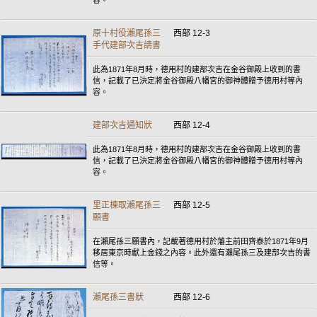
容。
原十村役瀨尾孫三
西部 12-3
手代建部次吉請書
此為1871年8月時，德用村的建部次吉在金谷御殿上收到的書
信，記載了已決定將金谷御殿八幡宮的御神體贈予德用村等內
容。
建部次吉通知狀
西部 12-4
此為1871年8月時，德用村的建部次吉在金谷御殿上收到的書
信，記載了已決定將金谷御殿八幡宮的御神體贈予德用村等內
容。
里正棟取瀨尾孫三
西部 12-5
願書
在瀨尾孫三願書內，記載著德用村於藩主前田齊泰於1871年9月
移居東京時獻上金錢之內容。此外還有瀨尾孫三及建部次吉的書
信等。
瀨尾孫三書狀
西部 12-6