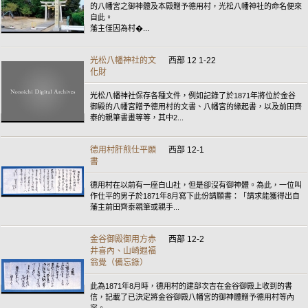
的八幡宮之御神體及本殿贈予德用村，光松八幡神社的命名便來
自此。
藩主僅因為村�...
光松八幡神社的文
西部 12 1-22
化財
光松八幡神社保存各種文件，例如記錄了於1871年將位於金谷
御殿的八幡宮贈予德用村的文書、八幡宮的緣起書，以及前田齊
泰的親筆書畫等等，其中2...
德用村肝煎仕平願
西部 12-1
書
德用村在以前有一座白山社，但是卻沒有御神體。為此，一位叫
作仕平的男子於1871年8月寫下此份請願書：「請求能獲得出自
藩主前田齊泰親筆或親手...
金谷御殿御用方赤
西部 12-2
井喜內、山崎遐福
翁覺（備忘錄）
此為1871年8月時，德用村的建部次吉在金谷御殿上收到的書
信，記載了已決定將金谷御殿八幡宮的御神體贈予德用村等內