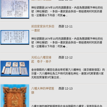
神社號願是1874年10月的請願書信，內容為懇請賜予神社的社
號（神社稱號）。多田一書狀是由多田一寄給德用村村民的書
信，記載著以下內容：村民�...
前田家家扶代多田
西部 12-11
一書狀
神社號願是1874年10月的請願書信，內容為懇請賜予神社的社
號（神社稱號）。多田一書狀是由多田一寄給德用村村民的書
信，記載著以下內容：村民�...
光松山八幡宮緣
西部 12-12
起 卷子、冊子
金谷御殿的八幡宮在過去祭祀著穴八幡神社（東京都新宿區）的
分靈。穴八幡神社為江戶時代的著名神社，連第3代將軍德川家
光和加賀藩第3代藩主前...
八幡大神的神號匾
西部 12-13
額
八幡大神的神號匾額原掛在金谷御殿的八幡宮，背面刻有此內