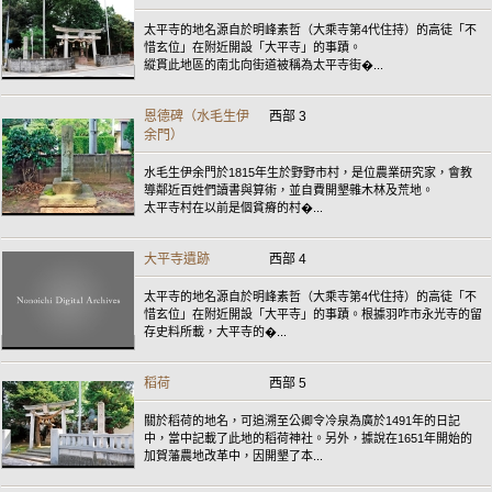
太平寺的地名源自於明峰素哲（大乘寺第4代住持）的高徒「不
惜玄位」在附近開設「大平寺」的事蹟。
縱貫此地區的南北向街道被稱為太平寺街�...
恩德碑（水毛生伊
西部 3
余門）
水毛生伊余門於1815年生於野野市村，是位農業研究家，會教
導鄰近百姓們讀書與算術，並自費開墾雜木林及荒地。
太平寺村在以前是個貧瘠的村�...
大平寺遺跡
西部 4
太平寺的地名源自於明峰素哲（大乘寺第4代住持）的高徒「不
惜玄位」在附近開設「大平寺」的事蹟。根據羽咋市永光寺的留
存史料所載，大平寺的�...
稻荷
西部 5
關於稻荷的地名，可追溯至公卿令冷泉為廣於1491年的日記
中，當中記載了此地的稻荷神社。另外，據說在1651年開始的
加賀藩農地改革中，因開墾了本...