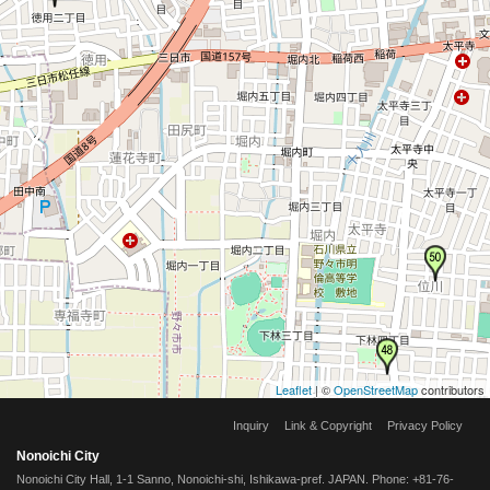
Leaflet
| ©
OpenStreetMap
contributors
Inquiry
Link & Copyright
Privacy Policy
Nonoichi City
Nonoichi City Hall, 1-1 Sanno, Nonoichi-shi, Ishikawa-pref. JAPAN. Phone: +81-76-