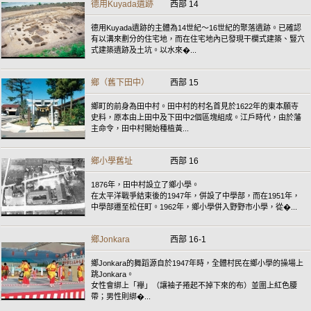
德用Kuyada遺跡
西部 14
德用Kuyada遺跡的主體為14世紀〜16世紀的聚落遺跡。已確認
有以溝來劃分的住宅地，而在住宅地內已發現干欄式建築、豎穴
式建築遺跡及土坑。以水來�...
鄉（舊下田中）
西部 15
鄉町的前身為田中村。田中村的村名首見於1622年的東本願寺
史料，原本由上田中及下田中2個區塊組成。江戶時代，由於藩
主命令，田中村開始種植黃...
鄉小學舊址
西部 16
1876年，田中村設立了鄉小學。
在太平洋戰爭結束後的1947年，併設了中學部，而在1951年，
中學部遷至松任町。1962年，鄉小學併入野野市小學，從�...
鄉Jonkara
西部 16-1
鄉Jonkara的舞蹈源自於1947年時，全體村民在鄉小學的操場上
跳Jonkara。
女性會綁上「襷」（讓袖子捲起不掉下來的布）並圍上紅色腰
帶；男性則綁�...