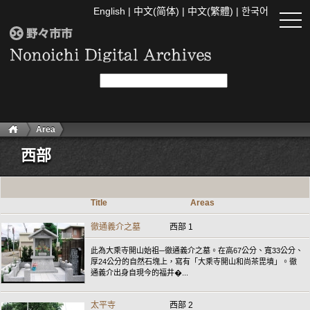
English
|
中文(简体)
|
中文(繁體)
|
한국어
togg
navi
Area
西部
Title
Areas
徹通義介之墓
西部 1
此為大乘寺開山始祖─徹通義介之墓。在高67公分、寬33公分、
厚24公分的自然石塊上，寫有「大乘寺開山和尚茶毘墳」。徹
通義介出身自現今的福井�...
太平寺
西部 2