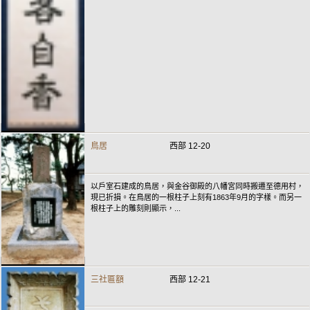
鳥居
西部 12-20
以戶室石建成的鳥居，與金谷御殿的八幡宮同時搬遷至德用村，
現已折損。在鳥居的一根柱子上刻有1863年9月的字樣。而另一
根柱子上的雕刻則顯示，...
三社匾額
西部 12-21