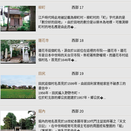
柳町
西部 17
江戶時代時此地被記載為柳町村，柳町村的「町」字代表的是
「劃分好的田地」。由於田地的劃分是以柳木為地標，可推測柳
町村的地名應是由此而�...
蓮花寺
西部 18
蓮花寺這個町名，源自於以前位在這裡的寺院──蓮花寺。蓮花
寺是日本中世時的天台宗寺院，祭祀著熊野權現。而蓮花寺村這
個村名，首見於1646年�...
田尻
西部 19
田尻這個村名首見於1599年，由前田利家寄給家臣不破彥三的
書信中。
1956年，田尻編入野野市町。
位於町北部的鄉公民館建於1957年。鄉公民�...
堀內
西部 20
堀內的地名首見於16世紀本願寺第10代門主証如所著之『天文
日記』。在中世時經常可見領主宅邸的周圍挖有整圈的「堀」
（護城濠），地名可能由此�...