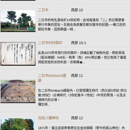
二日市
西部 10
二日市的地名源自於14世紀時，此地每逢有「二」的日期便會
舉行市集的習俗。在過去為原屬京都天龍寺的莊園──橫江莊的
鄰近市集，因而興盛一時...
二日市村村御印
西部 10-1
此為1670年所發行的村御印，詳細記載了納稅內容，例如草高
（稻米總額）548石、稅率（免）45%等記載。但已免除了藩借
貸給百姓的米的利息，亦無雜�...
二日市Ishibachi遺
西部 11
跡
在二日市Ishibachi遺跡內，已發現彌生時代（西元前5世紀-西元
後3世紀）/古墳時代（3世紀後半-7世紀）/中世的聚落，以及古
墳時代的古墳。
彌生時...
光松八幡神社
西部 12
1871年，藩主前田齊泰將位在金谷御殿（現今的尾山神社）內