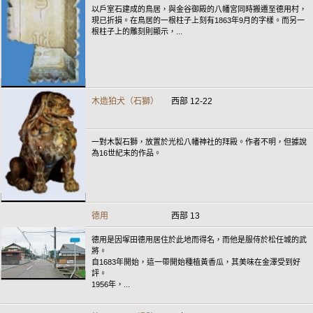
以戶室石建成的鳥居，與金谷御殿的八幡宮同時搬遷至德用村，
現已折損。在鳥居的一根柱子上刻有1863年9月的字樣。而另一
根柱子上的雕刻則顯示，...
木造狛犬（石獅）
西部 12-22
一對木製石獅，放置於光松八幡神社的拜殿。作者不明，但據說
為16世紀末的作品。
德用
西部 13
德用是因塚田德用居住於此地而得名，而他是服侍於松任城的武
將。
自1683年開始，這一帶開始種植黃香瓜，其美味在金澤受到好
評。
1956年，...