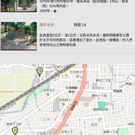
1670年發行的村御印中，載有草高（稻米總額）135石、稅率
（免）52%等內容。
1955年，�...
御手水池
西部 24
此為直徑2公尺、深1公尺，沒有水的水池。據說明峰素哲火葬
於太平寺村的那天，這裡湧出了泉水。此地有一個傳說：村人們
來參拜白山之神時會利用...