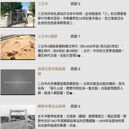
三日市
西部 6
三日市的地名源自於日本中世時，此地每逢有「三」的日期便會
舉行市集的習俗。市集雖然在16世紀後半廢止，但之後居住在
此地的百姓逐漸群聚成三...
三日市A遺跡
西部 7
三日市A遺跡是橫跨繩文時代（約14000年前-西元前5世紀）、
彌生時代（前5世紀-後3世紀）、古代、中世的大型聚落遺跡。
彌生時代方面，目前已發現3�...
高塚五郎兵衛館遺
西部 8
跡
二日市內流傳著富樫政親家臣──五郎兵衛及白狐的傳說，其內
容為：「很久以前，野野市附近有一隻白狐。白狐經常戲弄人
類，造成人類困擾，因�...
野野市車站沿革碑
西部 9
太平洋戰爭結束後，北陸線（鐵路）展開電氣化。隨此發展，野
野市亦於1957年展開建設車站的招攬運動。1959年由當地的眾
自治會所組成的集團，向金...