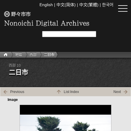
English
|
中文(简体)
|
中文(繁體)
|
한국어
togg
navi
地區
西部
二日市
西部 10
二日市
Previous
List Index
Next
Image