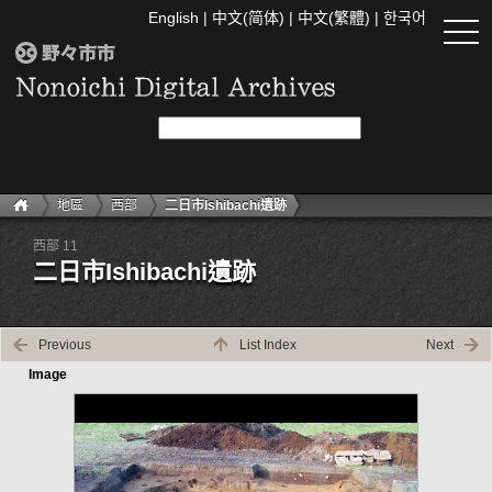
English
|
中文(简体)
|
中文(繁體)
|
한국어
togg
navi
地區
西部
二日市Ishibachi遺跡
西部 11
二日市Ishibachi遺跡
Previous
List Index
Next
Image