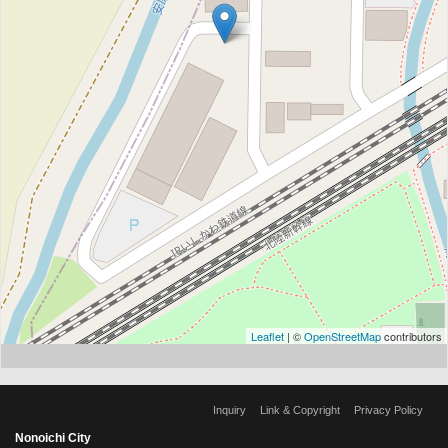
Leaflet
| ©
OpenStreetMap
contributors
Inquiry
Link & Copyright
Privacy Policy
Nonoichi City